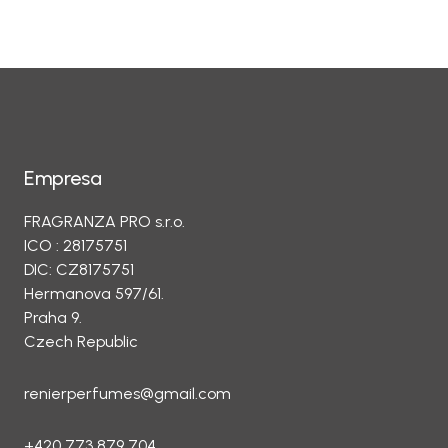
Empresa
FRAGRANZA PRO s.r.o.
ICO : 28175751
DIC: CZ8175751
Hermanova 597/61.
Praha 9.
Czech Republic
renierperfumes@gmail.com
+420 773 879 704