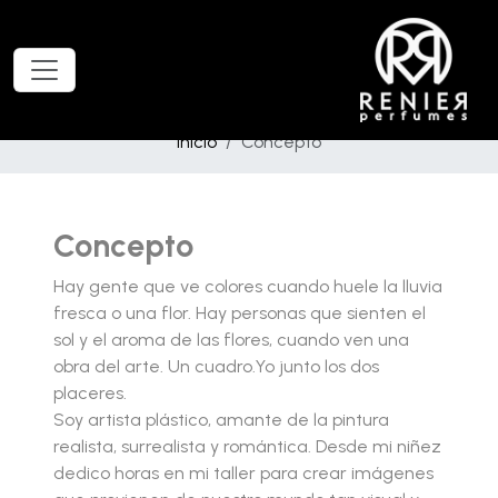
Inicio
Concepto
Concepto
Hay gente que ve colores cuando huele la lluvia
fresca o una flor. Hay personas que sienten el
sol y el aroma de las flores, cuando ven una
obra del arte. Un cuadro.Yo junto los dos
placeres.
Soy artista plástico, amante de la pintura
realista, surrealista y romántica. Desde mi niñez
dedico horas en mi taller para crear imágenes