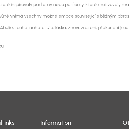
 které inspirovaly parfémy nebo parfémy, které motivovaly ma
že vůně vnímá všechny možné emoce související s běžným obr
Abulie, touha, nahota, síla, láska, znovuzrození, překonání jso
ou.
l links
Information
Ot