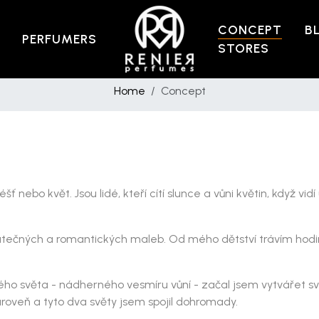
CONCEPT
B
PERFUMERS
STORES
Home
Concept
 déšť nebo květ. Jsou lidé, kteří cítí slunce a vůni květin, když v
skutečných a romantických maleb. Od mého dětství trávím hodin
jiného světa - nádherného vesmíru vůní - začal jsem vytvářet sv
úroveň a tyto dva světy jsem spojil dohromady.