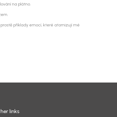
lování na plátno.
azem.
u prostě příklady emocí, které atomizují mé
her links