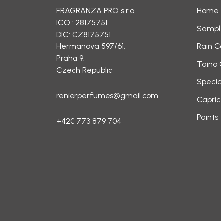
FRAGRANZA PRO s.r.o.
Home
ICO : 28175751
Sampl
DIC: CZ8175751
Hermanova 597/61.
Rain C
Praha 9.
Taino 
Czech Republic
Specia
renierperfumes@gmail.com
Capric
Paints
+420 773 879 704