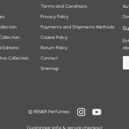
Terms and Conditions
Aut
es
Privacy Policy
Do
ollection
Payments and Shipments Methods
Su
Collection
Cookie Policy
Ent
l Editions
Return Policy
ab
hos Collection
Contact
Sitemap
© RENIER Perfumes.
Guarantee safe & secure checkout