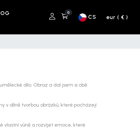
LOG
0
CS
eur ( € )
idí umělecké dílo. Obraz a dal jsem si obě
y v dílně tvorbou obrázků, které pocházejí
é vlastní vůně a rozvíjet emoce, které