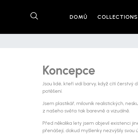
DOMŮ
COLLECTIONS
Koncepce
Jsou lidé, kteří vidí barvy, když cítí čerstvý
potěšení.
Jsem plastikář, milovník realistických, ne
z našeho světa tak barevně a vizuálně.
Před několika lety jsem objevil existenci 
přenášejí, dokud myšlenky nezvýšily svou 