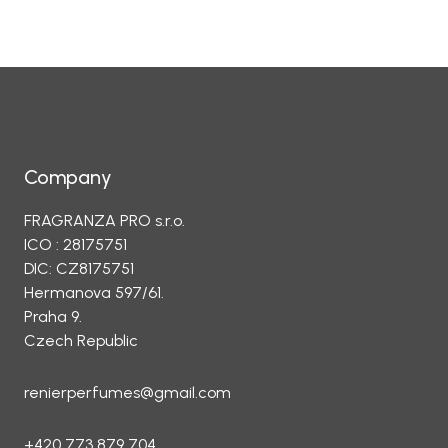
Company
FRAGRANZA PRO s.r.o.
ICO : 28175751
DIC: CZ8175751
Hermanova 597/61.
Praha 9.
Czech Republic
renierperfumes@gmail.com
+420 773 879 704