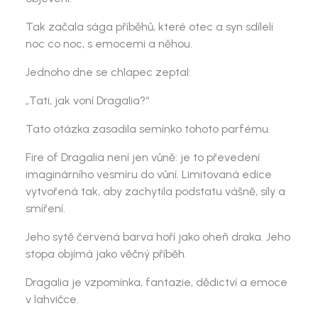
Tak začala sága příběhů, které otec a syn sdíleli
noc co noc, s emocemi a něhou.
Jednoho dne se chlapec zeptal:
„Tati, jak voní Dragalia?“
Tato otázka zasadila semínko tohoto parfému.
Fire of Dragalia není jen vůně: je to převedení
imaginárního vesmíru do vůní. Limitovaná edice
vytvořená tak, aby zachytila podstatu vášně, síly a
smíření.
Jeho sytě červená barva hoří jako oheň draka. Jeho
stopa objímá jako věčný příběh.
Dragalia je vzpomínka, fantazie, dědictví a emoce
v lahvičce.