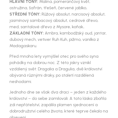
HLAVNÍ TÓNY:
Malina, pomerančový květ,
ostružina, šafrán, třešeň, červené jablko
.
STŘEDNÍ TÓNY:
Růžový absolut, narcisový absolut,
jasmínový sambacový absolut, cedrové dřevo,
med, santalové dřevo z Mysore, koňak
.
ZÁKLADNÍ TÓNY:
Ambra, kambodžský oud, jantar,
dubový mech, vetiver Ruh Kuh, pižmo, vanilka z
Madagaskaru.
Před mnoha lety vymýšlel otec pro svého syna
pohádky na dobrou noc. Z této jiskry vznikl
vzdálený svět: Dragalia a Dragulia, dvě království
obývaná různými draky, po staletí rozdělená
neshodami.
Jednoho dne se však dva draci – jeden z každého
království – do sebe zamilovali. A tato láska zbořila
zdi nepřátelství, zapálila plamen sjednocení a
dobrodružství celého života, které teprve čekalo na
objevení.