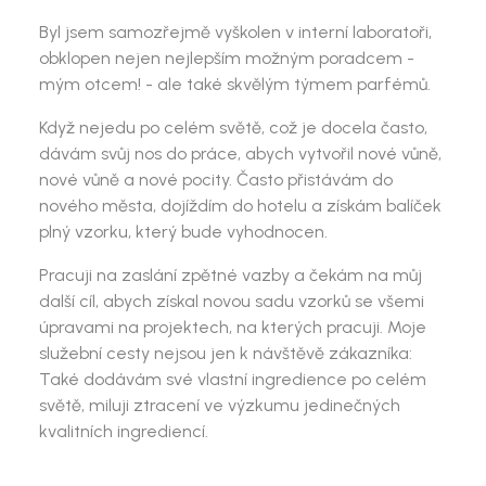
Byl jsem samozřejmě vyškolen v interní laboratoři,
obklopen nejen nejlepším možným poradcem -
mým otcem! - ale také skvělým týmem parfémů.
Když nejedu po celém světě, což je docela často,
dávám svůj nos do práce, abych vytvořil nové vůně,
nové vůně a nové pocity. Často přistávám do
nového města, dojíždím do hotelu a získám balíček
plný vzorku, který bude vyhodnocen.
Pracuji na zaslání zpětné vazby a čekám na můj
další cíl, abych získal novou sadu vzorků se všemi
úpravami na projektech, na kterých pracuji. Moje
služební cesty nejsou jen k návštěvě zákazníka:
Také dodávám své vlastní ingredience po celém
světě, miluji ztracení ve výzkumu jedinečných
kvalitních ingrediencí.