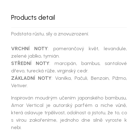
Products detail
Podstata růstu, síly a znovuzrození.
VRCHNÍ NOTY
: pomerančový květ, levandule,
zelené jablko, tymián.
STŘEDNÍ NOTY
: marcipán, bambus, santalové
dřevo, turecká růže, virginský cedr.
ZÁKLADNÍ NOTY
: Vanilka, Pačuli, Benzoin, Pižmo,
Vetiver.
Inspirován moudrým učením japonského bambusu,
Amor Vertical je autorský parfém a niche vůně,
která oslavuje trpělivost, odolnost a jistotu, že to, co
s vírou zakořeníme, jednoho dne silně vyroste k
nebi.