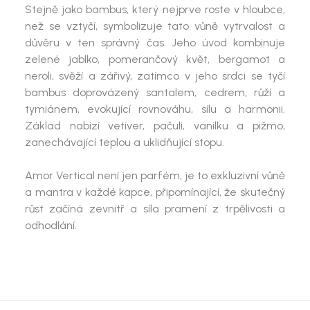
Stejně jako bambus, který nejprve roste v hloubce,
než se vztyčí, symbolizuje tato vůně vytrvalost a
důvěru v ten správný čas. Jeho úvod kombinuje
zelené jablko, pomerančový květ, bergamot a
neroli, svěží a zářivý, zatímco v jeho srdci se tyčí
bambus doprovázený santalem, cedrem, růží a
tymiánem, evokující rovnováhu, sílu a harmonii.
Základ nabízí vetiver, pačuli, vanilku a pižmo,
zanechávající teplou a uklidňující stopu.
Amor Vertical není jen parfém, je to exkluzivní vůně
a mantra v každé kapce, připomínající, že skutečný
růst začíná zevnitř a síla pramení z trpělivosti a
odhodlání.