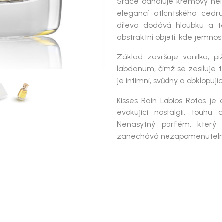
Srdce odhaluje
krémový hel
elegancí
atlantského cedr
dřeva
dodává hloubku a te
abstraktní objetí, kde jemnos
Základ završuje
vanilka, 
labdanum
, čímž se zesiluj
je
intimní, svůdný a obklopují
Kisses Rain Labios Rotos
je d
evokující
nostalgii, touhu 
Nenasytný parfém, který
zanechává nezapomenuteln