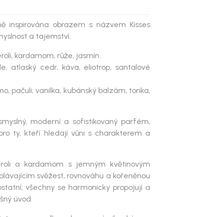
ůně inspirována obrazem s názvem Kisses
myslnost a tajemství.
roli, kardamom, růže, jasmín.
e, atlaský cedr, káva, eliotrop, santalové
žmo, pačuli, vanilka, kubánský balzám, tonka,
smyslný, moderní a sofistikovaný parfém
,
ro ty, kteří hledají vůni s charakterem a
eroli a kardamom
s jemným květinovým
volávajícím svěžest, rovnováhu a kořeněnou
statní; všechny se harmonicky propojují a
ušný úvod.