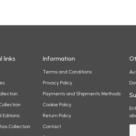
l links
Information
Ot
Terms and Conditions
Aut
es
Privacy Policy
Do
ollection
Payments and Shipments Methods
Su
Collection
Cookie Policy
Ent
l Editions
Return Policy
ab
hos Collection
Contact