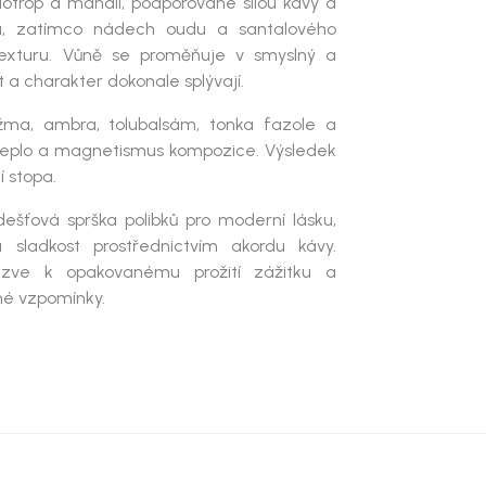
iotrop a mandli
, podporované silou
kávy
a
u
, zatímco nádech
oudu a santalového
xturu. Vůně se proměňuje v smyslný a
t a charakter dokonale splývají.
pižma, ambra, tolubalsám, tonka fazole a
e teplo a magnetismus kompozice. Výsledek
cí stopa
.
ešťová sprška polibků pro moderní lásku,
a sladkost
prostřednictvím akordu kávy.
 zve k opakovanému prožití zážitku a
é vzpomínky.