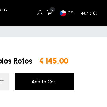
LOG
0
CS
eur ( € )
bios Rotos
€ 145,00
Add to Cart