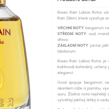
Kisses Rain Labios Rotos v
Rain. Dílem, které vyzařuje s
VRCHNÍ NOTY
: bergamot, ne
STŘEDNÍ NOTY
: oud, mandl
dřevo.
ZÁKLADNÍ NOTY
: jantar, pi
labdanum.
Kisses Rain Labios Rotos
je
květinově-kořeněný, určený p
elegancí.
Úvod spojuje
bergamot, n
akordem
růže a jasmínu
, vy
auru. Žádná nota nepřebíjí o
vytvářejí jiskřivý, lehký a vzd