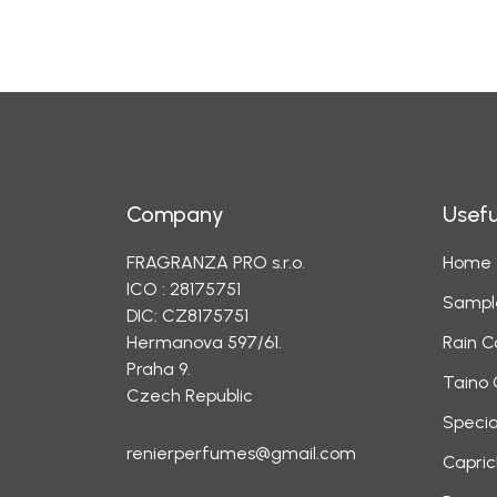
Company
Usefu
FRAGRANZA PRO s.r.o.
Home
ICO : 28175751
Sampl
DIC: CZ8175751
Hermanova 597/61.
Rain C
Praha 9.
Taino 
Czech Republic
Specia
renierperfumes@gmail.com
Capric