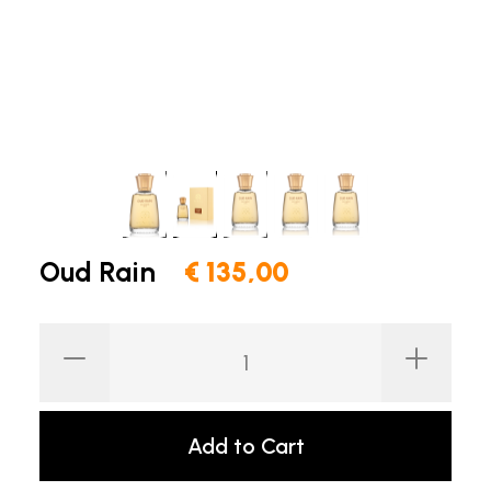
Oud Rain
€ 135,00
Add to Cart