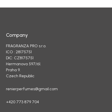
Company
FRAGRANZA PRO s.r.o.
ICO : 28175751
DIC: CZ8175751
Hermanova 597/61.
Praha 9.
Czech Republic
renierperfumes@gmail.com
+420 773 879 704