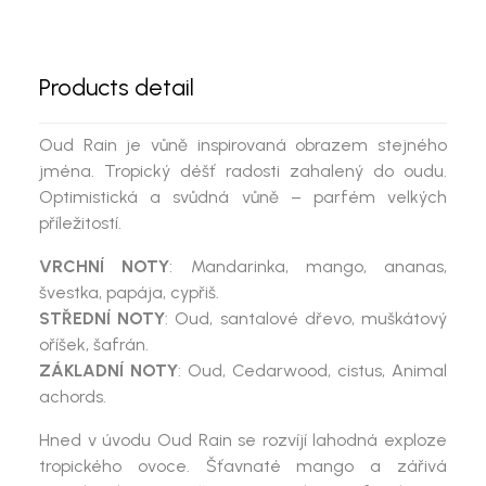
Products detail
Oud Rain
je vůně inspirovaná obrazem stejného
jména. Tropický déšť radosti zahalený do oudu.
Optimistická a svůdná vůně – parfém velkých
příležitostí.
VRCHNÍ NOTY
: Mandarinka, mango, ananas,
švestka, papája, cypřiš.
STŘEDNÍ NOTY
: Oud, santalové dřevo, muškátový
oříšek, šafrán.
ZÁKLADNÍ NOTY
: Oud, Cedarwood, cistus, Animal
achords.
Hned v úvodu Oud Rain se rozvíjí lahodná exploze
tropického ovoce. Šťavnaté mango a zářivá