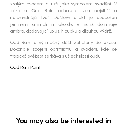
zralým ovocem a růží jako symbolem svádění. V
základu
Oud Rain
odhaluje svou nejvlhčí a
nejsmyslnější tvář. Dešťový efekt je podpořen
jemnými animálními akordy, v nichž dominuje
ambra, dodávající luxus, hloubku a dlouhou výdrž.
Oud Rain
je výjimečný déšť zahalený do luxusu.
Dokonalé spojení optimismu a svádění, kde se
tropická svěžest setkává s ušlechtilostí oudu.
Oud Rain Paint
You may also be interested in