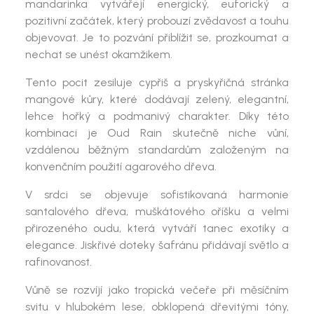
mandarinka vytvářejí energický, euforický a
pozitivní začátek, který probouzí zvědavost a touhu
objevovat. Je to pozvání přiblížit se, prozkoumat a
nechat se unést okamžikem.
Tento pocit zesiluje cypřiš a pryskyřičná stránka
mangové kůry, které dodávají zelený, elegantní,
lehce hořký a podmanivý charakter. Díky této
kombinaci je
Oud Rain
skutečně niche vůní,
vzdálenou běžným standardům založeným na
konvenčním použití agarového dřeva.
V srdci se objevuje sofistikovaná harmonie
santalového dřeva, muškátového oříšku a velmi
přirozeného oudu, která vytváří tanec exotiky a
elegance. Jiskřivé doteky šafránu přidávají světlo a
rafinovanost.
Vůně se rozvíjí jako tropická večeře při měsíčním
svitu v hlubokém lese, obklopená dřevitými tóny,