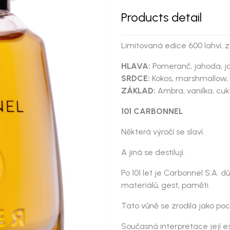
Products detail
Limitovaná edice 600 lahví, z
HLAVA:
Pomeranč, jahoda, jab
SRDCE:
Kokos, marshmallow, 
ZÁKLAD:
Ambra, vanilka, cu
101 CARBONNEL
Některá výročí se slaví.
A jiná se destilují.
Po 101 let je Carbonnel S.A. 
materiálů, gest, paměti.
Tato vůně se zrodila jako poc
Současná interpretace její e