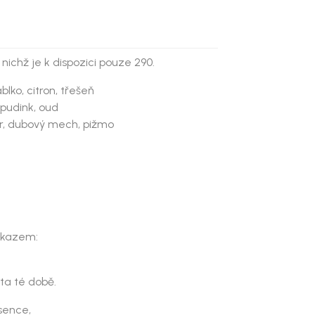
 nichž je k dispozici pouze 290.
lko, citron, třešeň
pudink, oud
kr, dubový mech, pižmo
důkazem:
ta té době.
sence,