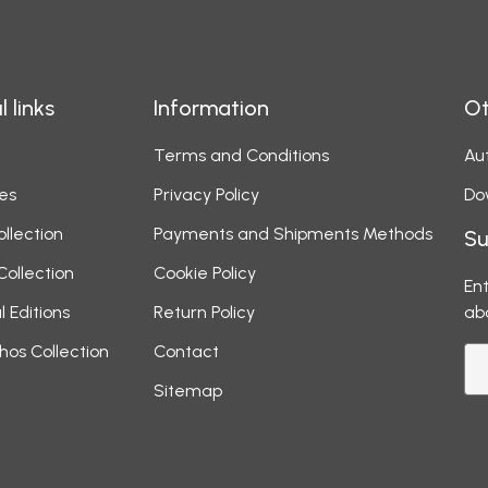
l links
Information
Ot
Terms and Conditions
Aut
es
Privacy Policy
Do
ollection
Payments and Shipments Methods
Su
Collection
Cookie Policy
Ent
l Editions
Return Policy
ab
hos Collection
Contact
Sitemap