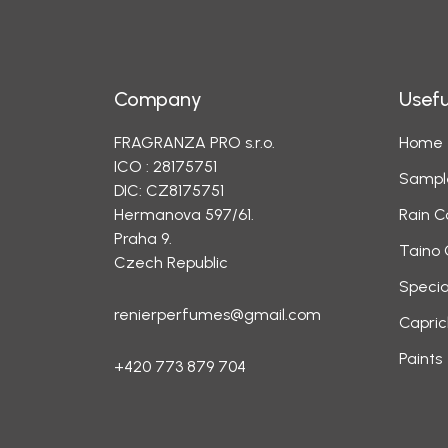
Company
Usefu
FRAGRANZA PRO s.r.o.
Home
ICO : 28175751
Sampl
DIC: CZ8175751
Hermanova 597/61.
Rain C
Praha 9.
Taino 
Czech Republic
Specia
renierperfumes@gmail.com
Capric
Paints
+420 773 879 704