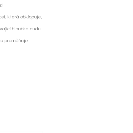
i.
kost, která obklopuje,
vající hloubka oudu.
 se proměňuje.