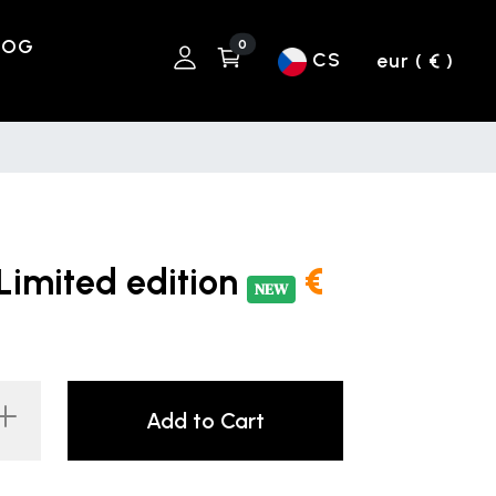
LOG
0
CS
eur ( € )
Limited edition
€
NEW
Add to Cart