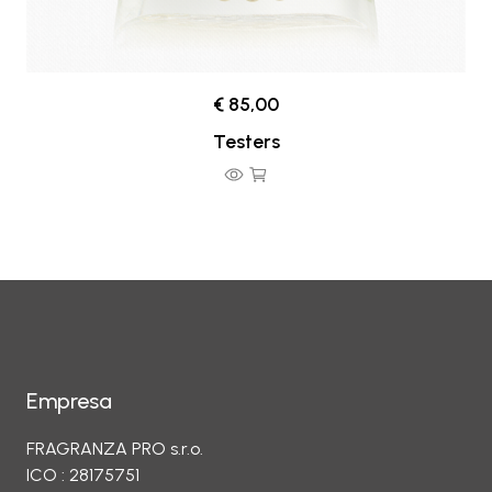
€ 85,00
Testers
Empresa
FRAGRANZA PRO s.r.o.
ICO : 28175751