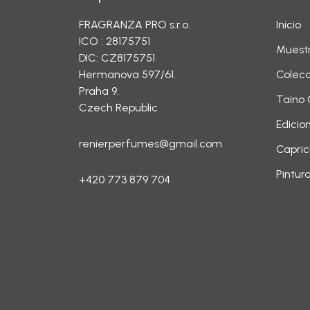
FRAGRANZA PRO s.r.o.
Inicio
ICO : 28175751
Muest
DIC: CZ8175751
Hermanova 597/61.
Colecc
Praha 9.
Taino 
Czech Republic
Edicio
renierperfumes@gmail.com
Capric
Pintur
+420 773 879 704