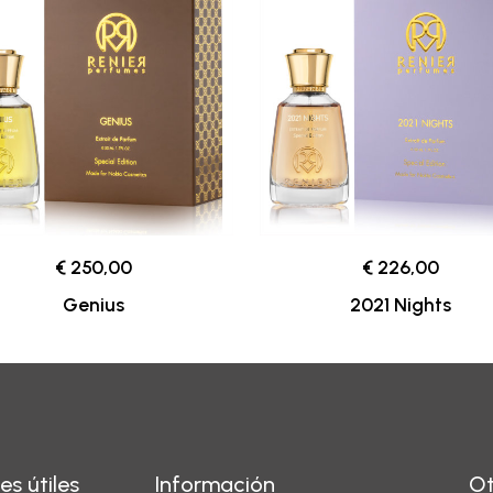
€ 250,00
€ 226,00
Genius
2021 Nights
es útiles
Información
Ot