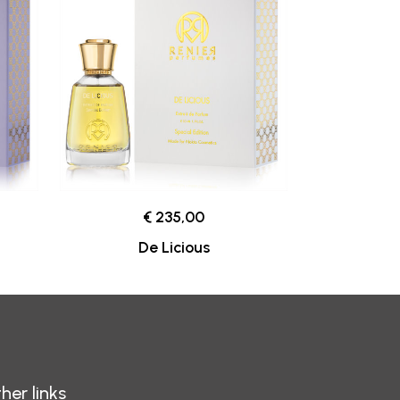
€ 235,00
De Licious
her links