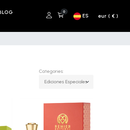
BLOG
0
ES
eur ( € )
Categories: