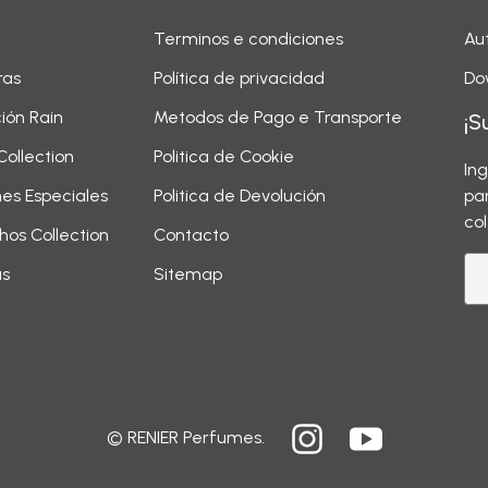
Terminos e condiciones
Aut
ras
Política de privacidad
Do
ión Rain
Metodos de Pago e Transporte
¡S
Collection
Politica de Cookie
In
nes Especiales
Politica de Devolución
pa
co
hos Collection
Contacto
as
Sitemap
© RENIER Perfumes.