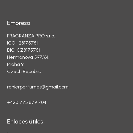
Empresa
FRAGRANZA PRO s.r.o.
ICO : 28175751
DIC: CZ8175751
Hermanova 597/61.
Praha 9.
Czech Republic
renierperfumes@gmail.com
+420 773 879 704
Enlaces útiles