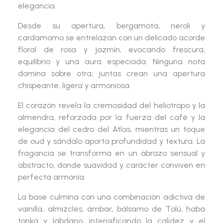
elegancia.
Desde su apertura,
bergamota, neroli y
cardamomo
se entrelazan con un delicado acorde
floral de
rosa y jazmín
, evocando frescura,
equilibrio y una aura especiada. Ninguna nota
domina sobre otra; juntas crean una apertura
chispeante, ligera y armoniosa.
El corazón revela la
cremosidad del heliotropo y la
almendra
, reforzada por la fuerza del
café
y la
elegancia del
cedro del Atlas
, mientras un toque
de
oud y sándalo
aporta profundidad y textura. La
fragancia se transforma en un abrazo sensual y
abstracto, donde suavidad y carácter conviven en
perfecta armonía.
La base culmina con una combinación adictiva de
vainilla, almizcles, ámbar, bálsamo de Tolú, haba
tonka y labdano
, intensificando la calidez y el