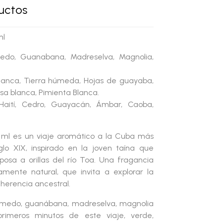
ductos
ml
medo, Guanabana, Madreselva, Magnolia,
Blanca, Tierra húmeda, Hojas de guayaba,
a blanca, Pimienta Blanca.
Haití, Cedro, Guayacán, Ámbar, Caoba,
 ml
es un viaje aromático a la Cuba más
glo XIX, inspirado en la joven taína que
iposa
a orillas del río Toa. Una fragancia
amente natural, que invita a explorar la
 herencia ancestral.
húmedo, guanábana, madreselva, magnolia
rimeros minutos de este viaje, verde,