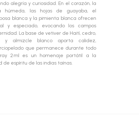
ndo alegría y curiosidad. En el corazón, la
rra húmeda, las hojas de guayaba, el
posa blanca y la pimienta blanca ofrecen
ral y especiado, evocando los campos
rnidad. La base de vetiver de Haití, cedro,
 y almizcle blanco aporta calidez,
terciopelado que permanece durante todo
ray 2 ml
es un homenaje portátil a la
 de espíritu de las indias taínas.