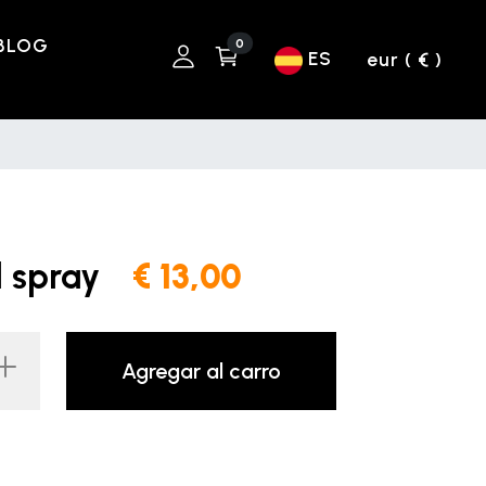
BLOG
0
ES
eur ( € )
el spray
€ 13,00
Agregar al carro