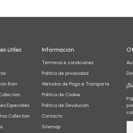
es útiles
Información
Ot
Terminos e condiciones
Aut
ras
Política de privacidad
Do
ión Rain
Metodos de Pago e Transporte
¡S
Collection
Politica de Cookie
In
nes Especiales
Politica de Devolución
pa
co
hos Collection
Contacto
as
Sitemap