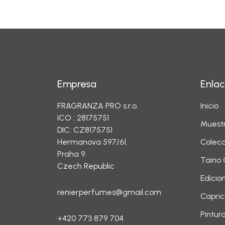
Empresa
Enlac
FRAGRANZA PRO s.r.o.
Inicio
ICO : 28175751
Muest
DIC: CZ8175751
Hermanova 597/61.
Colecc
Praha 9.
Taino 
Czech Republic
Edicio
renierperfumes@gmail.com
Capric
Pintur
+420 773 879 704