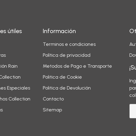
es útiles
Información
Ot
Terminos e condiciones
Aut
ras
Política de privacidad
Do
ión Rain
Metodos de Pago e Transporte
¡S
Collection
Politica de Cookie
In
nes Especiales
Politica de Devolución
pa
co
hos Collection
Contacto
as
Sitemap