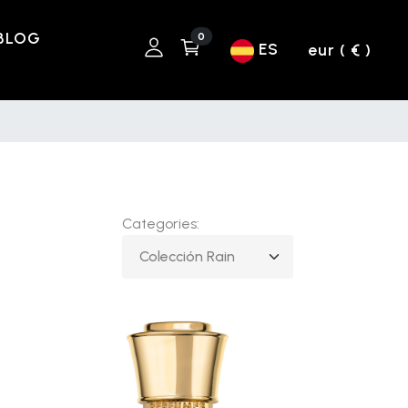
BLOG
0
ES
eur ( € )
Categories: