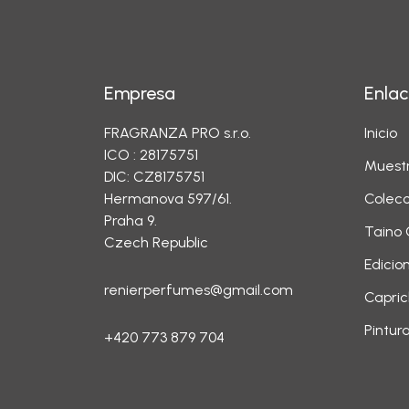
Empresa
Enlac
FRAGRANZA PRO s.r.o.
Inicio
ICO : 28175751
Muest
DIC: CZ8175751
Hermanova 597/61.
Colecc
Praha 9.
Taino 
Czech Republic
Edicio
renierperfumes@gmail.com
Capric
Pintur
+420 773 879 704