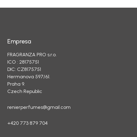
Empresa
FRAGRANZA PRO s.r.o.
ICO : 28175751
DIC: CZ8175751
Hermanova 597/61.
Praha 9.
Czech Republic
renierperfumes@gmail.com
+420 773 879 704