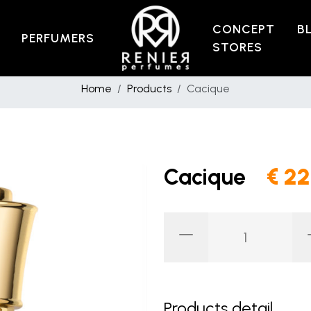
CONCEPT
B
PERFUMERS
STORES
Home
Products
Cacique
Cacique
€ 2
Products detail