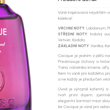
Vůně inspirovaná největším 
kolekce!
VRCHNÍ NOTY
: Labdanum, Pl
STŘEDNÍ NOTY
: Indický ou
Vetiver, Kadidlo.
ZÁKLADNÍ NOTY
: Vanilka, 
Cacique
je jedním z pilířů na
Představuje čichový a histo
Taínů: náčelníka kmene, alfy
Není to vůně pro každého, pr
a ne každý je předurčen vést
Úvod je výrazně kořenitý a
tvoří první dojem, zjemně
elegantní kontrast mezi silo
že
Cacique
je vůně pro sebe