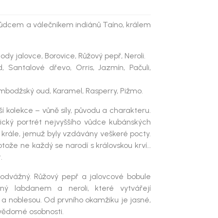
vůdcem a válečníkem indiánů Taíno, králem
ody jalovce, Borovice, Růžový pepř, Neroli.
d, Santalové dřevo, Orris, Jazmín, Pačuli,
Kambodžský oud, Karamel, Rasperry, Pižmo.
ší kolekce – vůně síly, původu a charakteru.
rický portrét nejvyššího vůdce kubánských
, krále, jemuž byly vzdávány veškeré pocty.
otože ne každý se narodí s královskou krví…
.
 odvážný. Růžový pepř a jalovcové bobule
ný labdanem a neroli, které vytvářejí
u a noblesou. Od prvního okamžiku je jasné,
vědomé osobnosti.