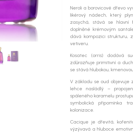
Neroli a borovicové dřevo vy
likérový nádech, který pl
zasychá, stává se hlavní 
doplněné krémovým santalem
dává kompozici strukturu, z
vetiveru.
Kosatec (orris) dodává su
zdůrazňuje primitivní a duch
se stává hlubokou, kmenovo
V základu se oud objevuje 
lehce nasládlý – propoj
spáleného karamelu prostupuj
symbolická připomínka t
kolonizace.
Cacique
je dřevitá, kořenit
výzývavá a hluboce emotivní