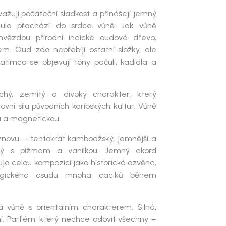
važují počáteční sladkost a přinášejí jemný
ynule přechází do srdce vůně. Jak vůně
hvězdou přírodní indické oudové dřevo,
. Oud zde nepřebíjí ostatní složky, ale
atímco se objevují tóny pačuli, kadidla a
chý, zemitý a divoký charakter, který
ovní sílu původních karibských kultur. Vůně
u a magnetickou.
znovu – tentokrát kambodžský, jemnější a
ený s pižmem a vanilkou. Jemný akord
e celou kompozicí jako historická ozvěna,
ragického osudu mnoha caciků během
á vůně s orientálním charakterem. Silná,
. Parfém, který nechce oslovit všechny –