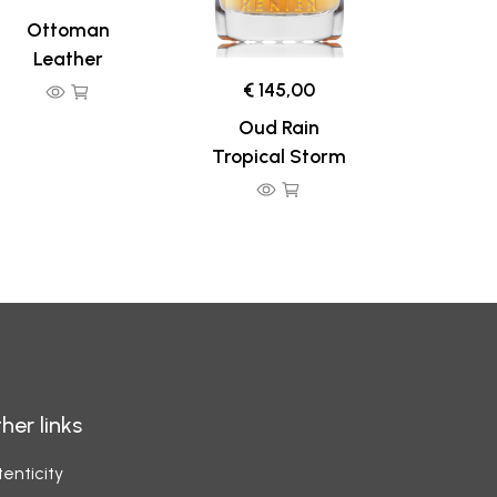
Ottoman
Leather
€ 145,00
Oud Rain
Tropical Storm
her links
enticity