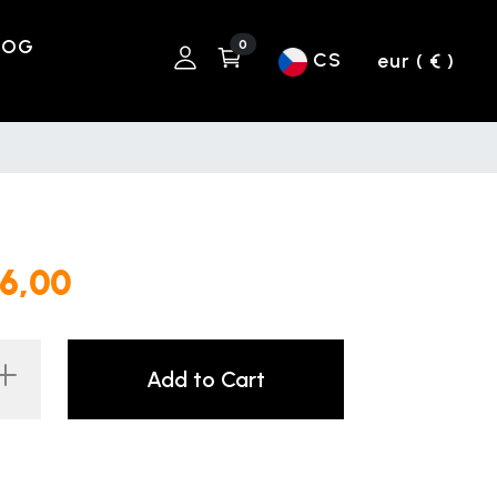
LOG
0
CS
eur ( € )
26,00
Add to Cart