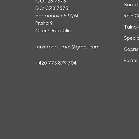
ICO : 28175751
Sampl
DIC: CZ8175751
Hermanova 597/61.
Rain C
Praha 9.
Taino 
Czech Republic
Specia
renierperfumes@gmail.com
Capric
Paints
+420 773 879 704