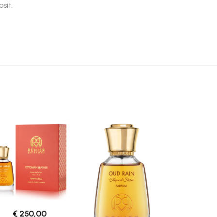
sit.
€ 250,00