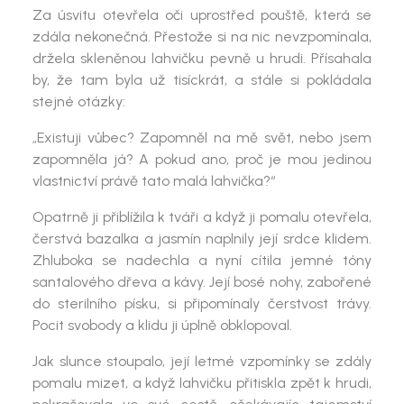
Za úsvitu otevřela oči uprostřed pouště, která se
zdála nekonečná. Přestože si na nic nevzpomínala,
držela skleněnou lahvičku pevně u hrudi. Přísahala
by, že tam byla už tisíckrát, a stále si pokládala
stejné otázky:
„Existuji vůbec? Zapomněl na mě svět, nebo jsem
zapomněla já? A pokud ano, proč je mou jedinou
vlastnictví právě tato malá lahvička?“
Opatrně ji přiblížila k tváři a když ji pomalu otevřela,
čerstvá bazalka a jasmín
naplnily její srdce klidem.
Zhluboka se nadechla a nyní cítila jemné tóny
santalového dřeva a kávy
. Její bosé nohy, zabořené
do sterilního písku, si připomínaly čerstvost trávy.
Pocit svobody a klidu ji úplně obklopoval.
Jak slunce stoupalo, její letmé vzpomínky se zdály
pomalu mizet, a když lahvičku přitiskla zpět k hrudi,