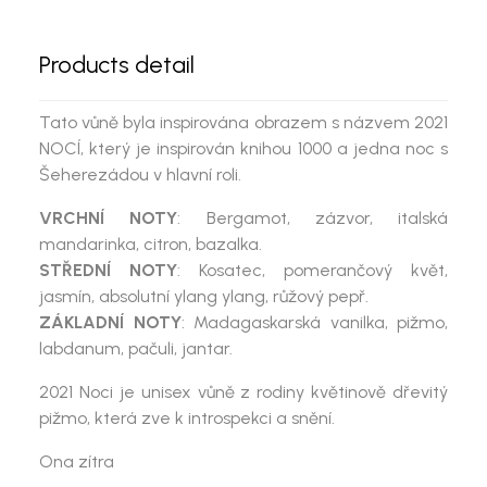
Products detail
Tato vůně byla inspirována obrazem s názvem 2021
NOCÍ, který je inspirován knihou 1000 a jedna noc s
Šeherezádou v hlavní roli.
VRCHNÍ NOTY
: Bergamot, zázvor, italská
mandarinka, citron, bazalka.
STŘEDNÍ NOTY
: Kosatec, pomerančový květ,
jasmín, absolutní ylang ylang, růžový pepř.
ZÁKLADNÍ NOTY
: Madagaskarská vanilka, pižmo,
labdanum, pačuli, jantar.
2021 Noci
je unisex vůně z rodiny
květinově dřevitý
pižmo
, která zve k introspekci a snění.
Ona zítra