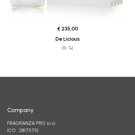
€ 235,00
De Licious
Company
FRAGRANZA PRO s.r.o.
ICO : 28175751