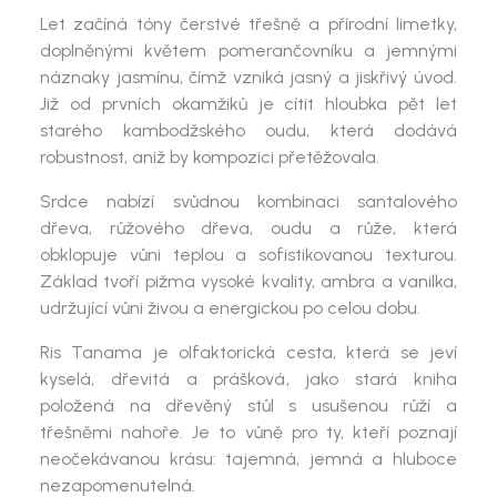
Let začíná tóny
čerstvé třešně a přírodní limetky
,
doplněnými
květem pomerančovníku
a jemnými
náznaky
jasmínu
, čímž vzniká jasný a jiskřivý úvod.
Již od prvních okamžiků je cítit hloubka
pět let
starého kambodžského oudu
, která dodává
robustnost, aniž by kompozici přetěžovala.
Srdce nabízí svůdnou kombinaci
santalového
dřeva, růžového dřeva, oudu a růže
, která
obklopuje vůni teplou a sofistikovanou texturou.
Základ tvoří
pižma vysoké kvality, ambra a vanilka
,
udržující vůni živou a energickou po celou dobu.
Ris Tanama
je olfaktorická cesta, která se jeví
kyselá, dřevitá a prášková
, jako stará kniha
položená na dřevěný stůl s usušenou růží a
třešněmi nahoře. Je to vůně pro ty, kteří poznají
neočekávanou krásu: tajemná, jemná a hluboce
nezapomenutelná.