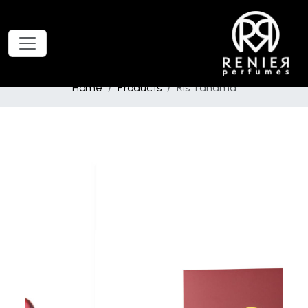
Home
Products
Ris Tanama