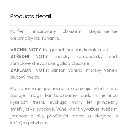
Products detail
Parfém inspirovaný obrazem stejnojmenné
olejomalby Ris Tanama.
VRCHNÍ NOTY
: Bergamot, ananas, koňak, med.
STŘEDNÍ NOTY
: indický, kambodžský oud,
santalové dřevo, růže gallica absolute.
ZÁKLADNÍ NOTY
: Jantar, vanilka, mořský vánek,
dubový mech.
Ris Tanama
je
jedinečná a okouzlující vůně
, která
spojuje magii
kambodžského oudu
s jemnou
kyselostí
třešní
, evokující volný let princezny
směřující ke svobodě. Vůně, která vyvažuje svěžest,
jemnost a sílu, přinášející radost a eleganci s
každým pohybem.