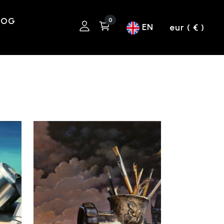
LOG
0
EN
eur ( € )