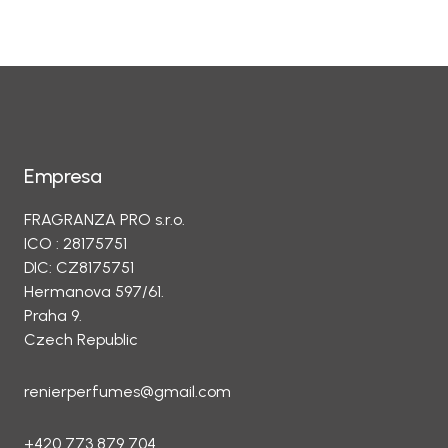
Empresa
FRAGRANZA PRO s.r.o.
ICO : 28175751
DIC: CZ8175751
Hermanova 597/61.
Praha 9.
Czech Republic
renierperfumes@gmail.com
+420 773 879 704