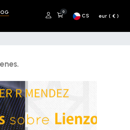
LOG
0
CS
eur ( € )
enes.