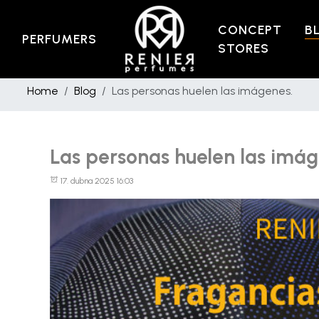
CONCEPT
B
PERFUMERS
STORES
Home
Blog
Las personas huelen las imágenes.
Las personas huelen las imág
17. dubna 2025 16:03