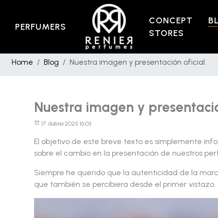
CONCEPT
B
PERFUMERS
STORES
Home
Blog
Nuestra imagen y presentación oficial.
Nuestra imagen y presentación
17. dubna 2025 16:03
El objetivo de este breve texto es simplemente inf
sobre el cambio en la presentación de nuestros pe
Siempre he querido que la autenticidad de la marca 
que también se percibiera desde el primer vistazo.