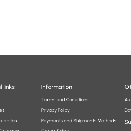
l links
Information
Ot
Terms and Conditions
Aut
es
Privacy Policy
Do
ollection
Payments and Shipments Methods
Su