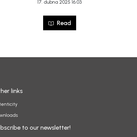
17. dubna 2025 16:03
Read
her links
enticity
wnloads
bscribe to our newsletter!