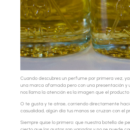
Cuando descubres un perfume por primera vez, ya
una marca afamada pero con una presentación y u
nos llama la atención es la imagen que el producto
O te gusta y te atrae, corriendo directamente hacia
casualidad, algún día tus manos se cruzan con el p
Siempre quise lo primero: que nuestra botella de p
cierto que los gustos son variados y no se puede c