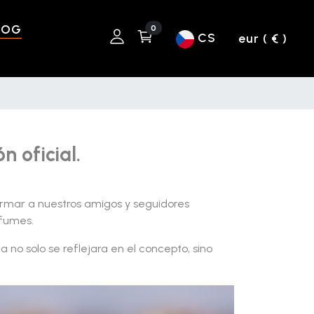
LOG
0
CS
eur ( € )
 oficial.
ormar a nuestros amigos y seguidores
rfumes.
no solo se reflejara en el concepto, sino